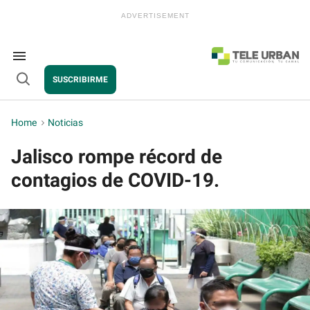
Skip
to
content
e
ch
ion
Search
gation
&
SUSCRIBIRME
Section
Open
Navigation
Search
Home
>
Noticias
Jalisco rompe récord de
contagios de COVID-19.