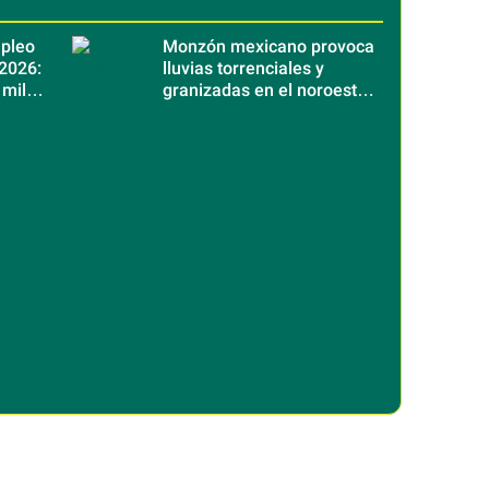
mpleo
Monzón mexicano provoca
2026:
lluvias torrenciales y
 mil
granizadas en el noroeste
xico
del país