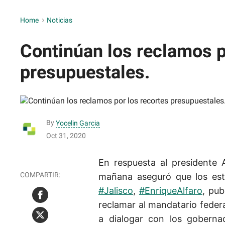
Home
>
Noticias
Continúan los reclamos p
presupuestales.
By
Yocelin Garcia
Oct 31, 2020
En respuesta al presidente
mañana aseguró que los es
#Jalisco
,
#EnriqueAlfaro
, pub
reclamar al mandatario federa
a dialogar con los gobern