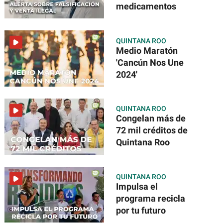
medicamentos
QUINTANA ROO
Medio Maratón
'Cancún Nos Une
2024'
QUINTANA ROO
Congelan más de
72 mil créditos de
Quintana Roo
QUINTANA ROO
Impulsa el
programa recicla
por tu futuro