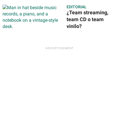
te toca y dónde
EDITORIAL
será?
¿Team streaming,
team CD o team
vinilo?