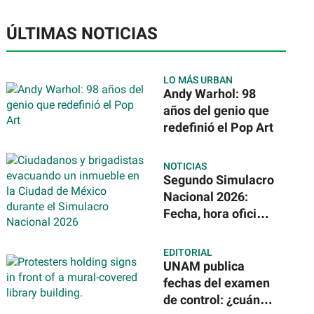
ÚLTIMAS NOTICIAS
LO MÁS URBAN
Andy Warhol: 98
años del genio que
redefinió el Pop Art
NOTICIAS
Segundo Simulacro
Nacional 2026:
Fecha, hora oficial
y nuevos
escenarios
EDITORIAL
sísmicos en
UNAM publica
México
fechas del examen
de control: ¿cuándo