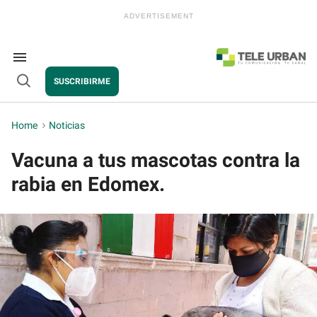
Skip
to
content
e
ch
ion
Search
gation
&
SUSCRIBIRME
Section
Open
Navigation
Search
Home
>
Noticias
Vacuna a tus mascotas contra la
rabia en Edomex.