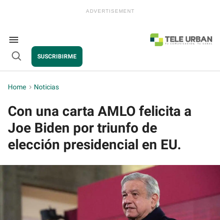
Skip
to
content
e
ch
ion
Search
gation
&
SUSCRIBIRME
Section
Open
Navigation
Search
Home
>
Noticias
Con una carta AMLO felicita a
Joe Biden por triunfo de
elección presidencial en EU.