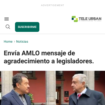
Skip
to
content
e
ch
ion
Search
gation
&
SUSCRIBIRME
Section
Open
Navigation
Search
Home
>
Noticias
Envía AMLO mensaje de
agradecimiento a legisladores.