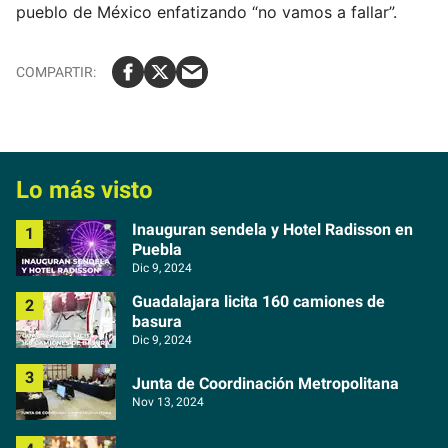
m
pueblo de México enfatizando “no vamos a fallar”.
a
i
l
Lo más visto
Inauguran sendela y Hotel Radisson en
Puebla
Dic 9, 2024
Guadalajara licita 160 camiones de
basura
Dic 9, 2024
Junta de Coordinación Metropolitana
Nov 13, 2024