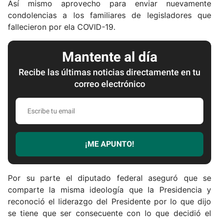
Así mismo aprovecho para enviar nuevamente
condolencias a los familiares de legisladores que
fallecieron por ela COVID-19.
Mantente al día
Recibe las últimas noticias directamente en tu
correo electrónico
E
s
c
r
¡ME APUNTO!
i
b
e
Por su parte el diputado federal aseguró que se
t
comparte la misma ideología que la Presidencia y
u
reconoció el liderazgo del Presidente por lo que dijo
e
se tiene que ser consecuente con lo que decidió el