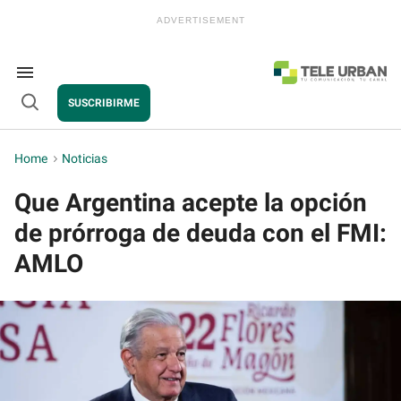
Skip
to
content
e
ch
ion
Search
gation
&
SUSCRIBIRME
Section
Open
Navigation
Search
Home
>
Noticias
Que Argentina acepte la opción
de prórroga de deuda con el FMI:
AMLO