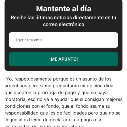
Mantente al día
Recibe las últimas noticias directamente en tu
correo electrónico
E
s
c
r
¡ME APUNTO!
i
b
e
“Yo, respetuosamente porque es un asunto de los
t
argentinos pero si me preguntaran mi opinión diría
u
que acepten la prórroga de pago y que no haya
e
moratoria, eso no va a ayudar que sí consigan mejores
m
condiciones con el fondo, que el fondo asuma su
a
responsabilidad que les de facilidades pero que no se
i
llegue al extremo de declarar el no pago o la
l
incapacidad del pago o la moratoria”.