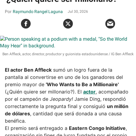
Raymundo Rangel Laguna
Jul 30, 2026
Ben Affleck, actor, director, productor y guionista estadounidense
IG Ben Affleck
El actor Ben Affleck
sumó un logro fuera de la
pantalla al convertirse en uno de los ganadores del
premio mayor de
'Who Wants to Be a Millionaire'
(¿Quién quiere ser millonario?). El
actor
, acompañado
por el campeón de
Jeopardy!
Jamie Ding, respondió
correctamente la pregunta final y consiguió
un millón
de dólares
, cantidad que será donada a una causa
benéfica.
El premio será entregado a
Eastern Congo Initiative
,
organización sin fines de lucro fundada por el propio