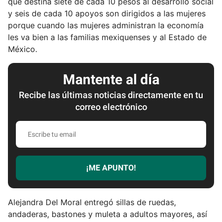
que destina siete de cada 10 pesos al desarrollo social
y seis de cada 10 apoyos son dirigidos a las mujeres
porque cuando las mujeres administran la economía
les va bien a las familias mexiquenses y al Estado de
México.
Mantente al día
Recibe las últimas noticias directamente en tu
correo electrónico
E
s
c
r
¡ME APUNTO!
i
b
e
Alejandra Del Moral entregó sillas de ruedas,
t
andaderas, bastones y muleta a adultos mayores, así
u