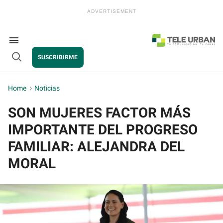
Skip
to
content
e
ch
ion
Search
gation
&
SUSCRIBIRME
Section
Open
Navigation
Search
Home
>
Noticias
SON MUJERES FACTOR MÁS
IMPORTANTE DEL PROGRESO
FAMILIAR: ALEJANDRA DEL
MORAL