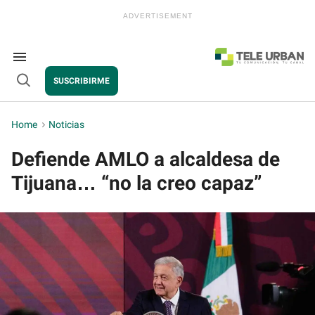
Skip
to
content
e
ch
ion
Search
gation
&
SUSCRIBIRME
Section
Open
Navigation
Search
Home
>
Noticias
Defiende AMLO a alcaldesa de
Tijuana… “no la creo capaz”