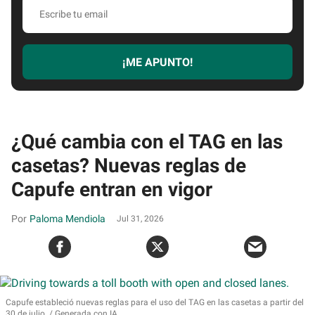
Escribe
tu
email
¡ME APUNTO!
¿Qué cambia con el TAG en las
casetas? Nuevas reglas de
Capufe entran en vigor
Paloma Mendiola
Jul 31, 2026
Capufe estableció nuevas reglas para el uso del TAG en las casetas a partir del
30 de julio.
Generada con IA.