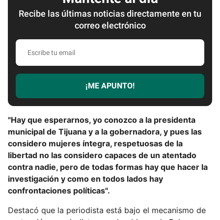
Recibe las últimas noticias directamente en tu
correo electrónico
E
s
c
r
¡ME APUNTO!
i
b
e
"Hay que esperarnos, yo conozco a la presidenta
t
municipal de Tijuana y a la gobernadora, y pues las
u
considero mujeres íntegra, respetuosas de la
e
libertad no las considero capaces de un atentado
m
contra nadie, pero de todas formas hay que hacer la
a
investigación y como en todos lados hay
i
confrontaciones políticas".
l
Destacó que la periodista está bajo el mecanismo de