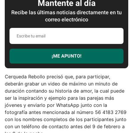
Mantente al día
Recibe las últimas noticias directamente en tu
correo electrónico
E
s
c
r
¡ME APUNTO!
i
b
e
Cerqueda Rebollo precisó que, para participar,
t
deberán grabar un video de máximo un minuto de
u
duración contando su historia de amor, la cual puede
e
ser la inspiración y ejemplo para las parejas más
m
jóvenes y enviarlo por WhatsApp junto con la
a
fotografía antes mencionada al número 56 4183 2769
i
con los nombres completos de los participantes junto
l
con un teléfono de contacto antes del 9 de febrero a