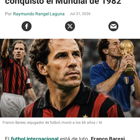
conquistó el Mundial de 1982
Raymundo Rangel Laguna
Jul 31, 2026
Franco Baresi, exjugador de futbol, murió a los 66 años
IA
El
futbol internacional
está de luto.
Franco Baresi
,