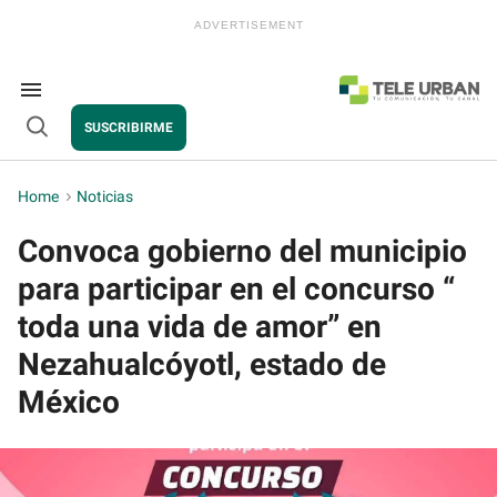
Skip
to
content
e
ch
ion
Search
gation
&
SUSCRIBIRME
Section
Open
Navigation
Search
Home
>
Noticias
Convoca gobierno del municipio
para participar en el concurso “
toda una vida de amor” en
Nezahualcóyotl, estado de
México