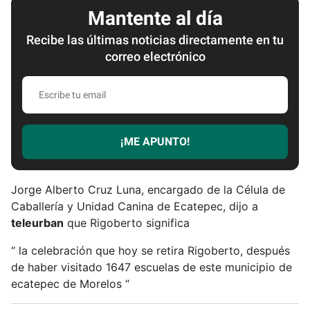
Mantente al día
Recibe las últimas noticias directamente en tu
correo electrónico
E
s
c
r
¡ME APUNTO!
i
b
e
Jorge Alberto Cruz Luna, encargado de la Célula de
t
Caballería y Unidad Canina de Ecatepec, dijo a
u
teleurban
que Rigoberto significa
e
m
“ la celebración que hoy se retira Rigoberto, después
a
de haber visitado 1647 escuelas de este municipio de
i
ecatepec de Morelos “
l