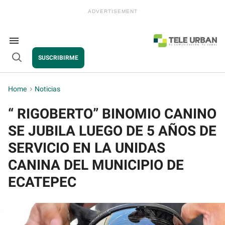
Skip
to
content
e
ch
ion
Search
gation
&
SUSCRIBIRME
Section
Open
Navigation
Search
Home
>
Noticias
“ RIGOBERTO” BINOMIO CANINO
SE JUBILA LUEGO DE 5 AÑOS DE
SERVICIO EN LA UNIDAS
CANINA DEL MUNICIPIO DE
ECATEPEC