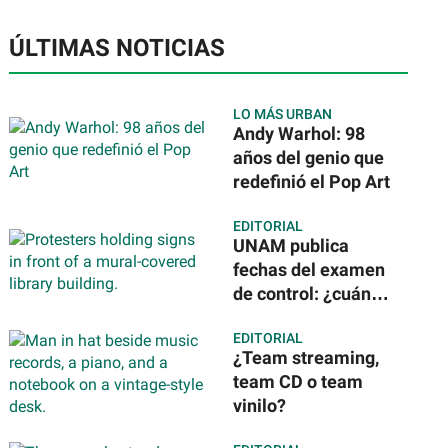
ÚLTIMAS NOTICIAS
LO MÁS URBAN
Andy Warhol: 98
años del genio que
redefinió el Pop Art
EDITORIAL
UNAM publica
fechas del examen
de control: ¿cuándo
te toca y dónde
EDITORIAL
será?
¿Team streaming,
team CD o team
vinilo?