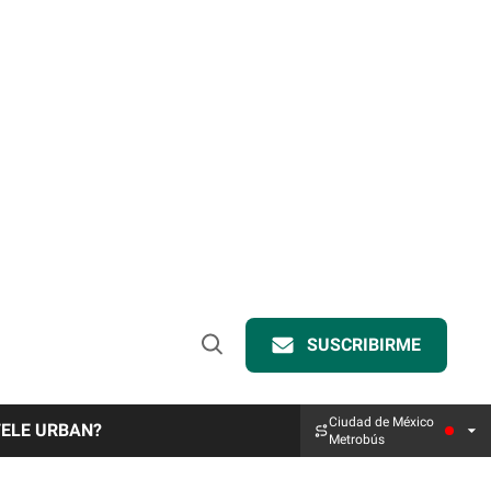
SUSCRIBIRME
Open
Search
Ciudad de México
TELE URBAN?
Metrobús