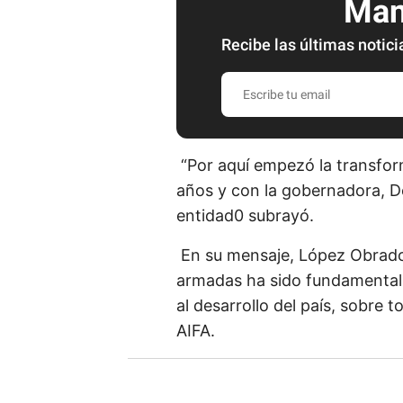
Mant
Recibe las últimas notici
E
s
c
r
“Por aquí empezó la transfo
i
años y con la gobernadora, De
b
entidad0 subrayó.
e
En su mensaje, López Obrador
t
armadas ha sido fundamental
u
al desarrollo del país, sobre 
e
AIFA.
m
a
i