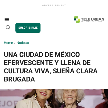
Skip
to
content
e
ch
ion
Search
gation
&
SUSCRIBIRME
Section
Open
Navigation
Search
Home
>
Noticias
UNA CIUDAD DE MÉXICO
EFERVESCENTE Y LLENA DE
CULTURA VIVA, SUEÑA CLARA
BRUGADA