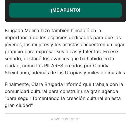
r
¡ME APUNTO!
i
b
e
Brugada Molina hizo también hincapié en la
t
importancia de los espacios dedicados para que los
u
jóvenes, las mujeres y los artistas encuentren un lugar
e
propicio para expresar sus ideas y talentos. En ese
m
sentido, destacó los avances que ha habido en la
a
ciudad, como los PILARES creados por Claudia
i
Sheinbaum, además de las Utopías y miles de murales.
l
Finalmente, Clara Brugada informó que trabaja con la
comunidad cultural para construir una gran agenda
"para seguir fomentando la creación cultural en esta
gran ciudad".