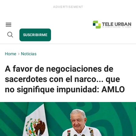
Skip
to
content
e
ch
ion
Search
gation
&
SUSCRIBIRME
Section
Open
Navigation
Search
Home
>
Noticias
A favor de negociaciones de
sacerdotes con el narco... que
no signifique impunidad: AMLO