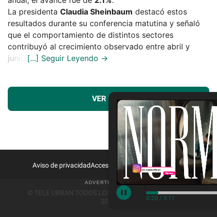
La presidenta
Claudia Sheinbaum
destacó estos
resultados durante su conferencia matutina y señaló
que el comportamiento de distintos sectores
contribuyó al crecimiento observado entre abril y
junio.
VER MÁS
Aviso de privacidad
Acceso a Proveedores
Contacto
© TELE URBAN TODOS LOS DERECHOS RESERVADOS
0:21
/
3:11
2026