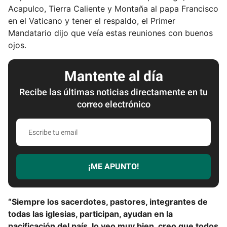
Acapulco, Tierra Caliente y Montaña al papa Francisco
en el Vaticano y tener el respaldo, el Primer
Mandatario dijo que veía estas reuniones con buenos
ojos.
Mantente al día
Recibe las últimas noticias directamente en tu
correo electrónico
E
s
c
r
¡ME APUNTO!
i
b
e
“Siempre los sacerdotes, pastores, integrantes de
t
todas las iglesias, participan, ayudan en la
u
pacificación del país, lo veo muy bien, creo que todos