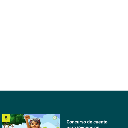
Concurso de cuento
para jóvenes en