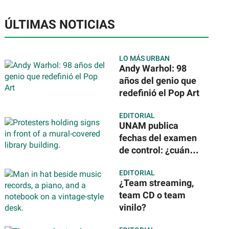
ÚLTIMAS NOTICIAS
LO MÁS URBAN
Andy Warhol: 98
años del genio que
redefinió el Pop Art
EDITORIAL
UNAM publica
fechas del examen
de control: ¿cuándo
te toca y dónde
EDITORIAL
será?
¿Team streaming,
team CD o team
vinilo?