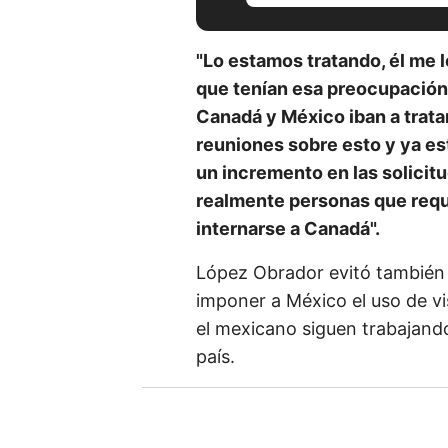
c
r
"Lo estamos tratando, él me 
i
que tenían esa preocupación,
b
Canadá y México iban a trata
e
reuniones sobre esto y ya e
t
un incremento en las solicitu
u
realmente personas que requi
e
internarse a Canadá".
m
López Obrador evitó también 
a
imponer a México el uso de v
i
el mexicano siguen trabajando
l
país.