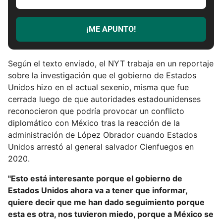
c
r
¡ME APUNTO!
i
b
e
Según el texto enviado, el NYT trabaja en un reportaje
t
sobre la investigación que el gobierno de Estados
u
Unidos hizo en el actual sexenio, misma que fue
e
cerrada luego de que autoridades estadounidenses
m
reconocieron que podría provocar un conflicto
a
diplomático con México tras la reacción de la
i
administración de López Obrador cuando Estados
l
Unidos arrestó al general salvador Cienfuegos en
2020.
"Esto está interesante porque el gobierno de
Estados Unidos ahora va a tener que informar,
quiere decir que me han dado seguimiento porque
esta es otra, nos tuvieron miedo, porque a México se