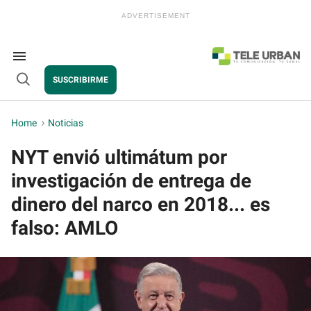
Skip
to
content
e
ch
ion
Search
gation
&
SUSCRIBIRME
Section
Open
Navigation
Search
Home
>
Noticias
NYT envió ultimátum por
investigación de entrega de
dinero del narco en 2018... es
falso: AMLO