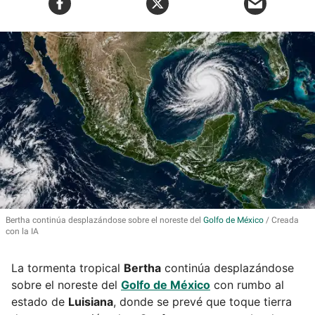
Bertha
continúa desplazándose sobre el noreste del
Golfo de México
Creada
con la IA
La tormenta tropical
Bertha
continúa desplazándose
sobre el noreste del
Golfo de México
con rumbo al
estado de
Luisiana
, donde se prevé que toque tierra