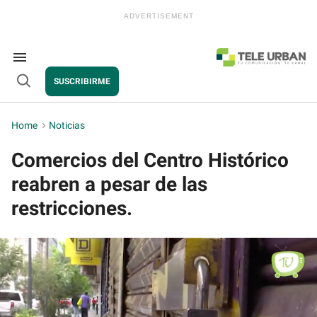
Skip
to
content
e
ch
ion
Search
gation
&
SUSCRIBIRME
Section
Open
Navigation
Search
Home
>
Noticias
Comercios del Centro Histórico
reabren a pesar de las
restricciones.