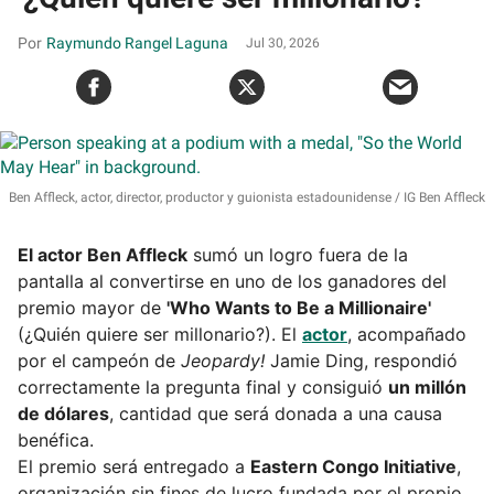
Raymundo Rangel Laguna
Jul 30, 2026
Ben Affleck, actor, director, productor y guionista estadounidense
IG Ben Affleck
El actor Ben Affleck
sumó un logro fuera de la
pantalla al convertirse en uno de los ganadores del
premio mayor de
'Who Wants to Be a Millionaire'
(¿Quién quiere ser millonario?). El
actor
, acompañado
por el campeón de
Jeopardy!
Jamie Ding, respondió
correctamente la pregunta final y consiguió
un millón
de dólares
, cantidad que será donada a una causa
benéfica.
El premio será entregado a
Eastern Congo Initiative
,
organización sin fines de lucro fundada por el propio