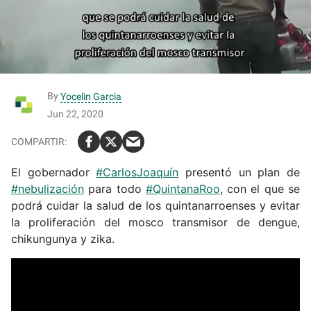
By
Yocelin Garcia
Jun 22, 2020
El gobernador
#CarlosJoaquín
presentó un plan de
#nebulización
para todo
#QuintanaRoo
, con el que se
podrá cuidar la salud de los quintanarroenses y evitar
la proliferación del mosco transmisor de dengue,
chikungunya y zika.