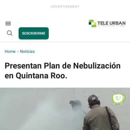
Skip
to
content
e
ch
ion
Search
gation
&
SUSCRIBIRME
Section
Open
Navigation
Search
Home
>
Noticias
Presentan Plan de Nebulización
en Quintana Roo.