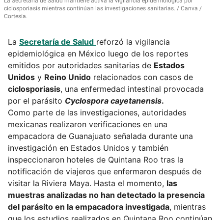
La Secretaría de Salud mantiene activa la vigilancia epidemiológica por
ciclosporiasis mientras continúan las investigaciones sanitarias.
Canva /
Cortesía.
La
Secretaría de Salud
reforzó la vigilancia
epidemiológica en México luego de los reportes
emitidos por autoridades sanitarias de
Estados
Unidos
y
Reino Unido
relacionados con casos de
ciclosporiasis
, una enfermedad intestinal provocada
por el parásito
Cyclospora cayetanensis
.
Como parte de las investigaciones, autoridades
mexicanas realizaron verificaciones en una
empacadora de Guanajuato señalada durante una
investigación en Estados Unidos y también
inspeccionaron hoteles de Quintana Roo tras la
notificación de viajeros que enfermaron después de
visitar la Riviera Maya. Hasta el momento,
las
muestras analizadas no han detectado la presencia
del parásito en la empacadora investigada
, mientras
que los estudios realizados en Quintana Roo continúan