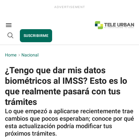
Skip
to
content
e
ch
ion
Search
gation
&
SUSCRIBIRME
Section
Open
Navigation
Search
Home
>
Nacional
¿Tengo que dar mis datos
biométricos al IMSS? Esto es lo
que realmente pasará con tus
trámites
Lo que empezó a aplicarse recientemente trae
cambios que pocos esperaban; conoce por qué
esta actualización podría modificar tus
próximos trámites.