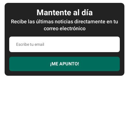
Mantente al día
Recibe las últimas noticias directamente en tu
correo electrónico
E
s
c
r
¡ME APUNTO!
i
b
e
t
u
e
m
a
i