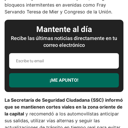
bloqueos intermitentes en avenidas como Fray
Servando Teresa de Mier y Congreso de la Unión.
Mantente al día
Recibe las últimas noticias directamente en tu
correo electrónico
E
s
c
r
¡ME APUNTO!
i
b
e
La Secretaría de Seguridad Ciudadana (SSC) informó
t
que se mantienen cortes viales en la zona oriente de
u
la capital
y recomendó a los automovilistas anticipar
e
sus salidas, utilizar vías alternas y seguir las
m
actualizaciones de tránsito en tiempo real para evitar