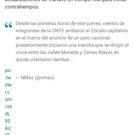
a
contratiempos.
i
l
Desde las primeras horas de este jueves, cientos de
integrantes de la CNTE arribaron al Zócalo capitalino
en el marco del anuncio de un paro nacional;
posteriormente iniciaron una marcha que se dirigió al
cruce entre las calles Moneda y Correo Mayor, en
donde intentaron derribar…
pic
.tw
— NMás (@nmas)
itte
r.c
om
/s6
dL
9S
6U