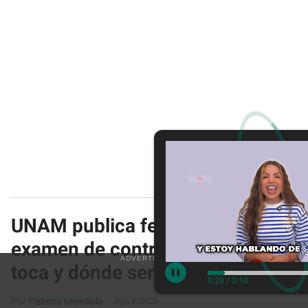
UNAM publica fechas del
examen de control: ¿cuándo te
toca y dónde será?
0:22
/
3:10
Paloma Mendiola
Ago 4, 2026