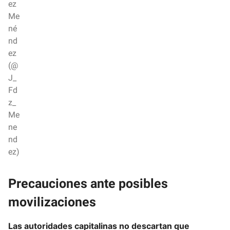
ez
Me
né
nd
ez
(@
J_
Fd
z_
Me
ne
nd
ez)
Precauciones ante posibles
movilizaciones
Las autoridades capitalinas no descartan que