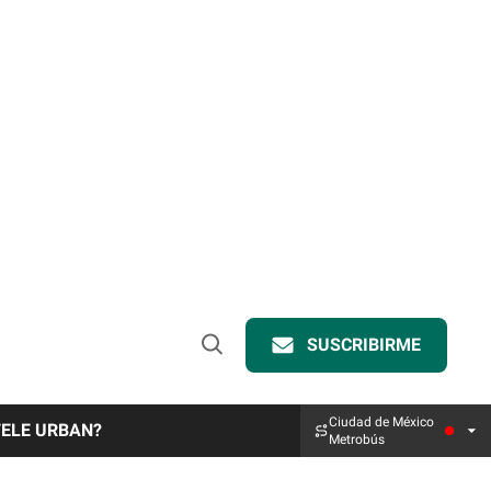
SUSCRIBIRME
Open
Search
Ciudad de México
TELE URBAN?
Metrobús