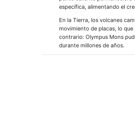
específica, alimentando el cr
e
m
En la Tierra, los volcanes cam
a
movimiento de placas, lo que 
i
contrario: Olympus Mons pud
l
durante millones de años.