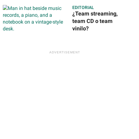
te toca y dónde
EDITORIAL
será?
¿Team streaming,
team CD o team
vinilo?