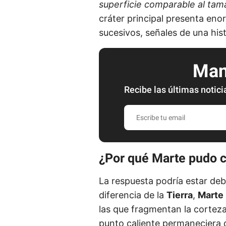
superficie comparable al tam
cráter principal presenta en
sucesivos, señales de una his
Mant
Recibe las últimas notici
E
s
c
r
¿Por qué Marte pudo c
i
La respuesta podría estar deba
b
diferencia de la
Tierra
,
Marte
e
las que fragmentan la corteza
t
punto caliente permaneciera 
u