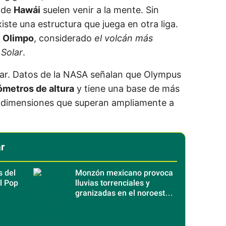
 de
Hawái
suelen venir a la mente. Sin
xiste una estructura que juega en otra liga.
 Olimpo
, considerado
el volcán más
Solar
.
inar. Datos de la NASA señalan que Olympus
ómetros de altura
y tiene una base de más
, dimensiones que superan ampliamente a
r
s del
Monzón mexicano provoca
l Pop
lluvias torrenciales y
granizadas en el noroeste
del país