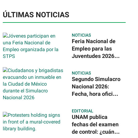
ÚLTIMAS NOTICIAS
NOTICIAS
Feria Nacional de
Empleo para las
Juventudes 2026:
ofrecerán más de
31 mil vacantes en
NOTICIAS
todo México
Segundo Simulacro
Nacional 2026:
Fecha, hora oficial
y nuevos
escenarios
EDITORIAL
sísmicos en
UNAM publica
México
fechas del examen
de control: ¿cuándo