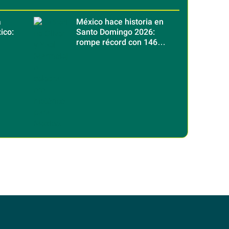
a
México hace historia en
ico:
Santo Domingo 2026:
rompe récord con 146
os
medallas de oro