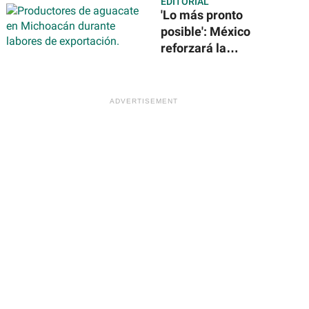
EDITORIAL
solares en la
'Lo más pronto
Estación Espacial
posible': México
Internacional
reforzará la
seguridad para
reanudar
exportación de
aguacate