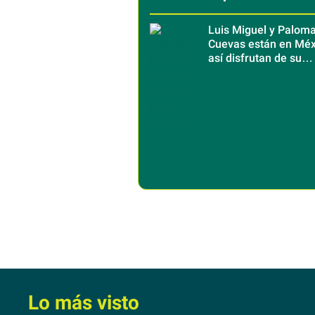
Luis Miguel y Palom
Cuevas están en Méx
así disfrutan de su
escapada a Los Cab
Lo más visto