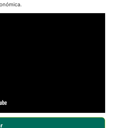
conómica.
r