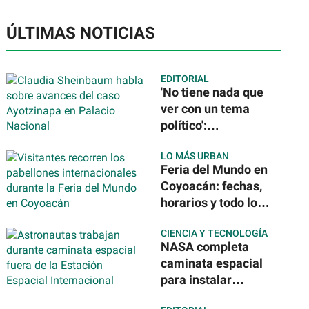
ÚLTIMAS NOTICIAS
EDITORIAL
'No tiene nada que
ver con un tema
político':
Sheinbaum tras la
LO MÁS URBAN
detención del
Feria del Mundo en
exgobernador de
Coyoacán: fechas,
Guerrero por caso
horarios y todo lo
Ayotzinapa
que podrás
CIENCIA Y TECNOLOGÍA
disfrutar de 40
NASA completa
países
caminata espacial
para instalar
nuevos paneles