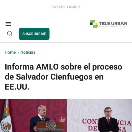
Skip
to
content
e
ch
ion
Search
gation
&
SUSCRIBIRME
Section
Open
Navigation
Search
Home
>
Noticias
Informa AMLO sobre el proceso
de Salvador Cienfuegos en
EE.UU.