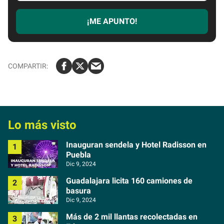
c
r
¡ME APUNTO!
i
b
e
t
u
e
m
a
Lo más visto
i
l
Inauguran sendela y Hotel Radisson en
Puebla
Dic 9, 2024
Guadalajara licita 160 camiones de
basura
Dic 9, 2024
Más de 2 mil llantas recolectadas en