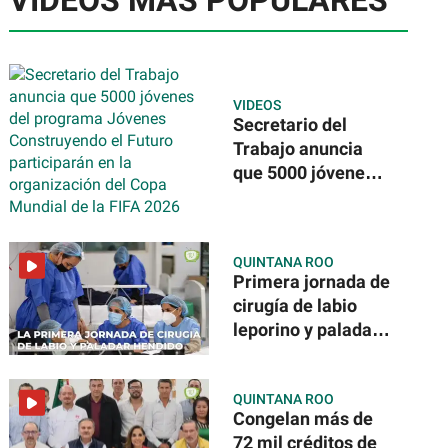
VIDEOS MÁS POPULARES
VIDEOS
Secretario del
Trabajo anuncia
que 5000 jóvenes
del programa
Jóvenes
Construyendo el
QUINTANA ROO
Futuro participarán
Primera jornada de
en la organización
cirugía de labio
del Copa Mundial
leporino y paladar
de la FIFA 2026
hendido
QUINTANA ROO
Congelan más de
72 mil créditos de