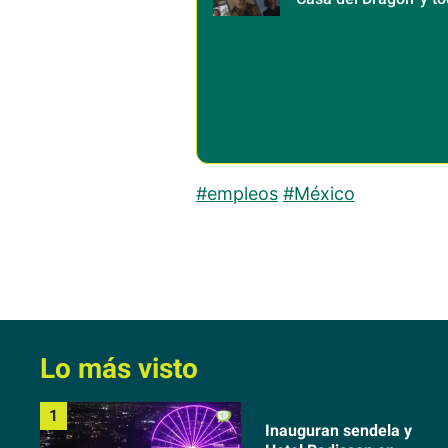
que llega al catálogo
#empleos
#México
Lo más visto
Inauguran sendela y