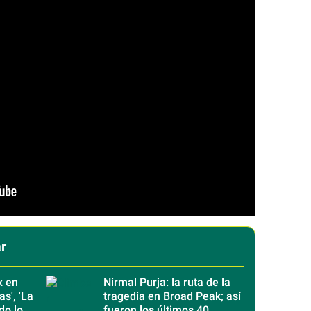
r
x en
Nirmal Purja: la ruta de la
s', 'La
tragedia en Broad Peak; así
do lo
fueron los últimos 40