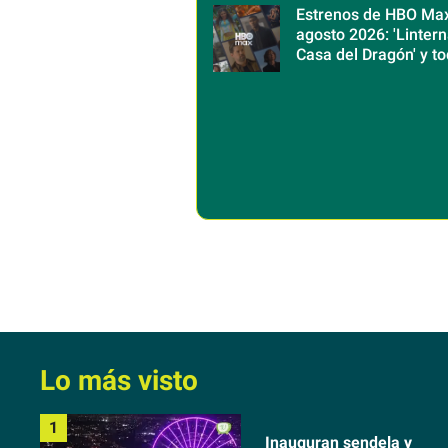
Estrenos de HBO Ma
agosto 2026: 'Linterna
Casa del Dragón' y to
que llega al catálogo
Lo más visto
Inauguran sendela y