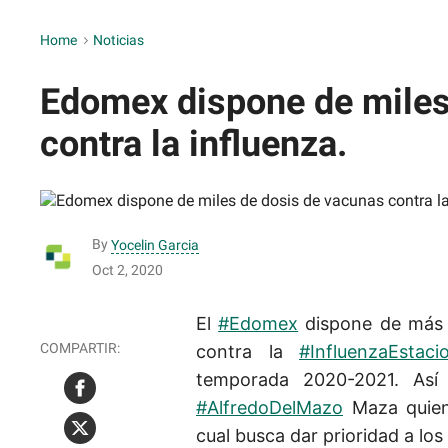
Home
>
Noticias
Edomex dispone de miles
contra la influenza.
By
Yocelin Garcia
Oct 2, 2020
El
#Edomex
dispone de más d
contra la
#InfluenzaEstaci
temporada 2020-2021. Así 
#AlfredoDelMazo
Maza quien
cual busca dar prioridad a los