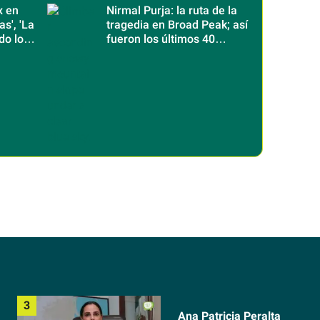
x en
Nirmal Purja: la ruta de la
s', 'La
tragedia en Broad Peak; así
do lo
fueron los últimos 40
minutos del legendario
alpinista
Ana Patricia Peralta