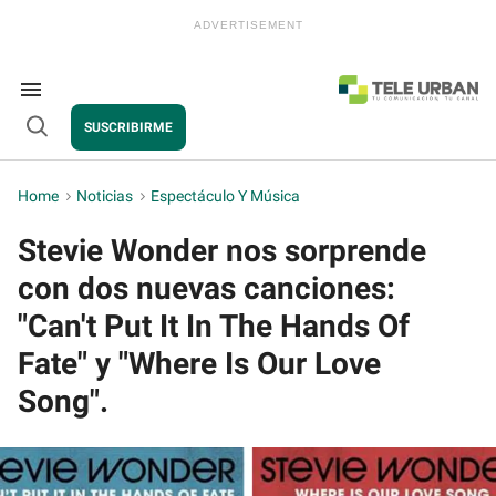
Skip
to
content
e
ch
ion
Search
gation
&
SUSCRIBIRME
Section
Open
Navigation
Search
Home
>
Noticias
>
Espectáculo Y Música
Stevie Wonder nos sorprende
con dos nuevas canciones:
"Can't Put It In The Hands Of
Fate" y "Where Is Our Love
Song".