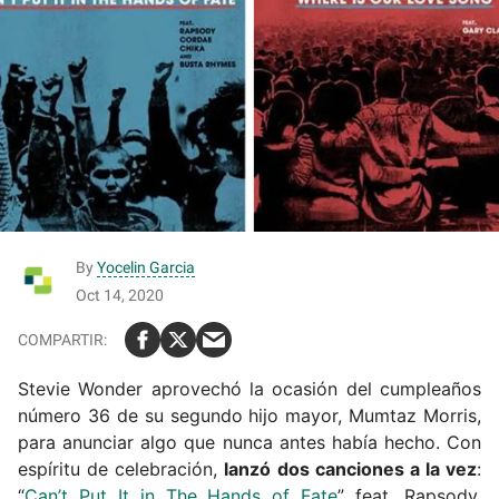
By
Yocelin Garcia
Oct 14, 2020
Stevie Wonder aprovechó la ocasión del cumpleaños
número 36 de su segundo hijo mayor, Mumtaz Morris,
para anunciar algo que nunca antes había hecho.
Con
espíritu de celebración,
lanzó dos canciones a la vez
:
“
Can’t Put It in The Hands of Fate
” feat. Rapsody,