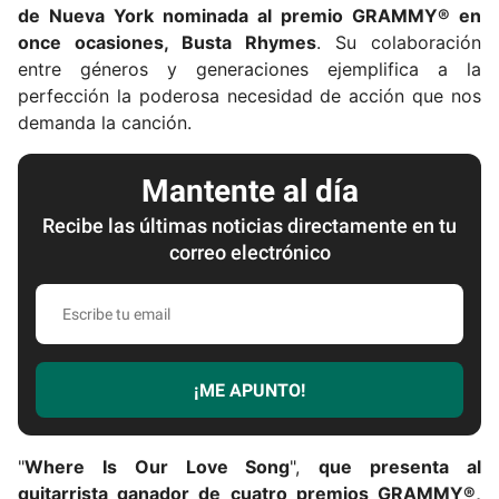
de Nueva York nominada al premio GRAMMY® en
once ocasiones, Busta Rhymes
. Su colaboración
entre géneros y generaciones ejemplifica a la
perfección la poderosa necesidad de acción que nos
demanda la canción.
Mantente al día
Recibe las últimas noticias directamente en tu
correo electrónico
E
s
c
r
¡ME APUNTO!
i
b
e
"
Where Is Our Love Song
",
que presenta al
t
guitarrista ganador de cuatro premios GRAMMY®,