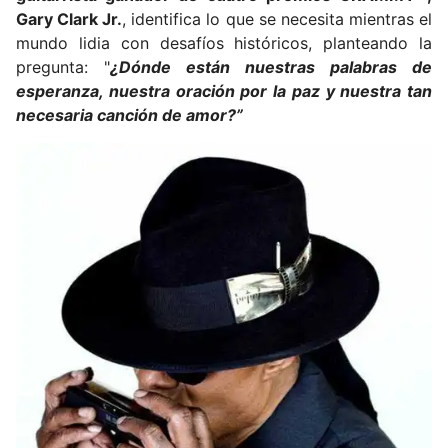
u
Gary Clark Jr.
, identifica lo que se necesita mientras el
e
mundo lidia con desafíos históricos, planteando la
m
pregunta: "
¿Dónde están nuestras palabras de
a
esperanza, nuestra oración por la paz y nuestra tan
i
necesaria canción de amor?”
l